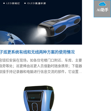
常方便地埋入墙中，防破坏，无磨损。使用方便易学易
。
AI助手
子巡更系统有线和无线两种方案的使用情况
息钮扣安装在现场，如各住宅楼门口附近、车库、主要
路旁等处；巡更棒由巡更人员值勤时随身携带；下载器
联接手持记录器和电脑进行信息交流的部件，它设置在
脑房。无线巡更系统具有安装简单，不需要专用电脑，
且，系统扩容、修改、管理非常方便。