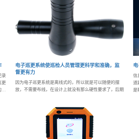
非
才会更“安心”。
懂
作
电子巡更系统使巡检人员管理更科学和准确，监
电
督更有力
记录
信
因为电子巡更系统是离线式的，所以就是可以随便的摆
巡更
道
放，不需要布线，在设计上就没有那么硬性要求了，后期
的巡
是
可以进行调整。因此我们在做设计的时候可以先做一个简
系统
电
单的点位，然后预估一个数量就可以了。电子巡更系统的
修
而
主要安装工作为安装巡更点，这个安装高度一般为离地
1.3-14m，具体的安装高度可以根据现场实际情况而定
的，安装方式也有多种，比如螺丝固定，玻璃胶黏住等
等。