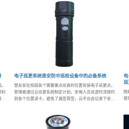
来料和工艺，设备工装管理维护。只注重巡检中抽取的样
室
品的不良，未对转序的不良进行监控。只重视不良率，不
的
重视不良分布。只重视重点工序不重视一般工序。对全检
说
工位监控及了解不足。
景
电子巡更系统是安防中巡检设备中的必备系统
电
巡
统。
慧友安在校园各个需要重点巡查的位置安装电子巡更点，
随
项利
管理者通过云巡更系统制定计划，安保人员巡逻时须按时
管
努
到各个位置读卡，避免了漏签冒签，云平台会记录下安保
市
的生
人员的信息、时间、地点，可随时通过手机app或电脑接
益
收查看，可视保安巡逻数据使得。安防事件每段时间都在
治
新增，为了减少人民的担忧，慧友安推出更好的巡更主打
人
产品，做到学校安防好“管理”，学生安全有“保障”，家长