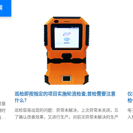
闻
巡检即按指定的项目实施轮流检查,首检需要注意
仪
什么？
检
时基
巡检容易出现的问题：异常未解决，上次异常未关闭，忘
电
理时
了确认改善效果，又进行生产。对前次异常未解决的生产
入
有的
应拒绝其生产并立即报告。异常未找到真正的原因，不良
容
也造
产生的源头仍在产生不良品。只注重产品的不良，不重视
取