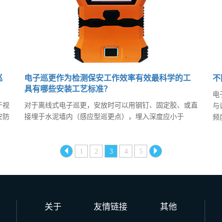
巡
电子巡更作为检测保安工作效率有效最科学的工
不
具有哪些安装工艺标准？
电
于视
对于离线式电子巡更，安放时可以用钢钉、固定胶、或直
与
安防
接埋于水泥墙内（感应型巡更点），埋入深度应小于
频
检，
5cm，巡更点的安装应与安装位置的表面平行。感应型巡
的
巡更
更点的读取距离一般在10-25cm之间，只要巡更棒能接近
的
问题
即可。安装巡更点的同时，应记录每个巡更点所对应的安
1
2
3
4
5
然
装地点，所有的安装点应与系统管理主机的巡更点设置相
二
对应。
点
案
关于
友情链接
其他